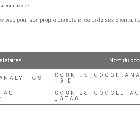
LA BOÎTE IMMO ?
s web pour son propre compte et celui de ses clients. L
stataires
Nom du coo
COOKIES_GOOGLEANA
ANALYTICS
_GID
TAG
COOKIES_GOOGLETA
R
_GTAG