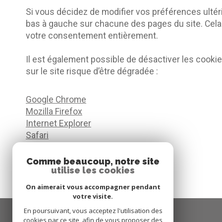
Si vous décidez de modifier vos préférences ultér
bas à gauche sur chacune des pages du site. Cela
votre consentement entièrement.
Il est également possible de désactiver les cook
sur le site risque d’être dégradée :
Google Chrome
Mozilla Firefox
Internet Explorer
Safari
Opera
Edge
Comme beaucoup, notre site
utilise les cookies
On aimerait vous accompagner pendant
votre visite.
En poursuivant, vous acceptez l'utilisation des
cookies par ce site, afin de vous proposer des