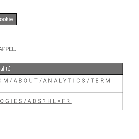
cookie
APPEL.
alité
OM/ABOUT/ANALYTICS/TERM
LOGIES/ADS?HL=FR