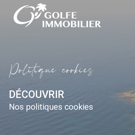
P
o
l
i
t
i
q
u
e
c
o
o
k
i
e
s
DÉCOUVRIR
Nos politiques cookies