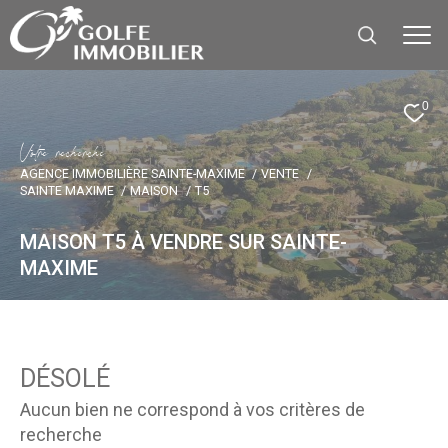
0
V
o
t
r
e
r
e
c
h
e
r
c
h
e
AGENCE IMMOBILIÈRE SAINTE-MAXIME
VENTE
SAINTE MAXIME
MAISON
T5
MAISON T5 À VENDRE SUR SAINTE-
MAXIME
DÉSOLÉ
Aucun bien ne correspond à vos critères de
recherche