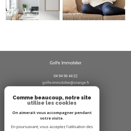
Golfe Immobilier
04 94 96 44 22
golfe-immobilier@orange.fr
38 avenue Jean Jaures
83120
sainte-maxime
Comme beaucoup, notre site
utilise les cookies
On aimerait vous accompagner pendant
votre visite.
Avis clients
En poursuivant, vous acceptez l'utilisation des