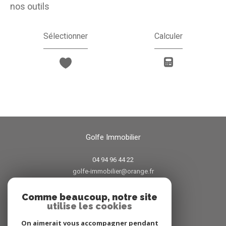
nos outils
Sélectionner
Calculer
Golfe Immobilier
04 94 96 44 22
golfe-immobilier@orange.fr
38 avenue Jean Jaures
83120
sainte-maxime
Comme beaucoup, notre site
utilise les cookies
On aimerait vous accompagner pendant