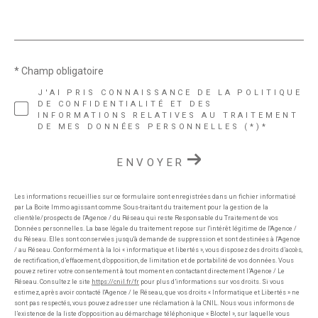
* Champ obligatoire
J'AI PRIS CONNAISSANCE DE LA POLITIQUE
DE CONFIDENTIALITÉ ET DES
INFORMATIONS RELATIVES AU TRAITEMENT
DE MES DONNÉES PERSONNELLES (*)*
ENVOYER
Les informations recueillies sur ce formulaire sont enregistrées dans un fichier informatisé
par La Boite Immo agissant comme Sous-traitant du traitement pour la gestion de la
clientèle/prospects de l'Agence / du Réseau qui reste Responsable du Traitement de vos
Données personnelles. La base légale du traitement repose sur l'intérêt légitime de l'Agence /
du Réseau. Elles sont conservées jusqu'à demande de suppression et sont destinées à l'Agence
/ au Réseau. Conformément à la loi « informatique et libertés », vous disposez des droits d’accès,
de rectification, d’effacement, d’opposition, de limitation et de portabilité de vos données. Vous
pouvez retirer votre consentement à tout moment en contactant directement l’Agence / Le
Réseau. Consultez le site
https://cnil.fr/fr
pour plus d’informations sur vos droits. Si vous
estimez, après avoir contacté l'Agence / le Réseau, que vos droits « Informatique et Libertés » ne
sont pas respectés, vous pouvez adresser une réclamation à la CNIL. Nous vous informons de
l’existence de la liste d'opposition au démarchage téléphonique « Bloctel », sur laquelle vous