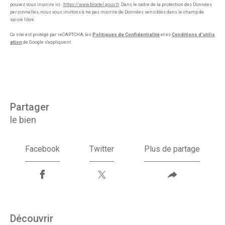
pouvez vous inscrire ici :
https://www.bloctel.gouv.fr
. Dans le cadre de la protection des Données
personnelles, nous vous invitons à ne pas inscrire de Données sensibles dans le champ de
saisie libre.
Ce site est protégé par reCAPTCHA, les
Politiques de Confidentialité
et es
Conditions d'utilis
ation
de Google s'appliquent.
partager
le bien
Facebook
Twitter
Plus de partage
découvrir