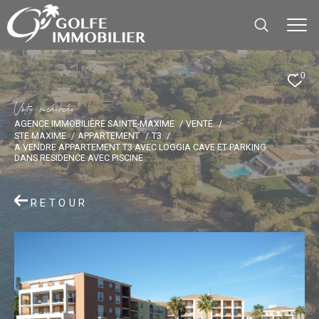
0
V
o
t
r
e
r
e
c
h
e
r
c
h
e
AGENCE IMMOBILIÈRE SAINTE-MAXIME
VENTE
STE MAXIME
APPARTEMENT
T3
A VENDRE APPARTEMENT T3 AVEC LOGGIA CAVE ET PARKING
DANS RESIDENCE AVEC PISCINE
RETOUR