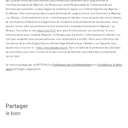
par La Boite Immo agissant comme Sous-traitant du traitement pour la gestion de la
clientèle/prospects de l'Agence / du Réseau qui reste Responsable du Traitement de vos
Données personnelles. La base légale du traitement repose sur l'intérêt légitime de l'Agence /
du Réseau. Elles sont conservées jusqu'à demande de suppression et sont destinées à l'Agence
/ au Réseau. Conformément à la loi « informatique et libertés », vous disposez des droits d’accès,
de rectification, d’effacement, d’opposition, de limitation et de portabilité de vos données. Vous
pouvez retirer votre consentement à tout moment en contactant directement l’Agence / Le
Réseau. Consultez le site
https://cnil.fr/fr
pour plus d’informations sur vos droits. Si vous
estimez, après avoir contacté l'Agence / le Réseau, que vos droits « Informatique et Libertés » ne
sont pas respectés, vous pouvez adresser une réclamation à la CNIL. Nous vous informons de
l’existence de la liste d'opposition au démarchage téléphonique « Bloctel », sur laquelle vous
pouvez vous inscrire ici :
https://www.bloctel.gouv.fr
. Dans le cadre de la protection des Données
personnelles, nous vous invitons à ne pas inscrire de Données sensibles dans le champ de
saisie libre.
Ce site est protégé par reCAPTCHA, les
Politiques de Confidentialité
et es
Conditions d'utilis
ation
de Google s'appliquent.
partager
le bien