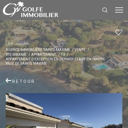
0
V
o
t
r
e
r
e
c
h
e
r
c
h
e
AGENCE IMMOBILIÈRE SAINTE-MAXIME
VENTE
STE MAXIME
APPARTEMENT
T4
APPARTEMENT D EXCEPTION EN DERNIER ETAGE EN CENTRE
VILLE DE SAINTE MAXIME
RETOUR