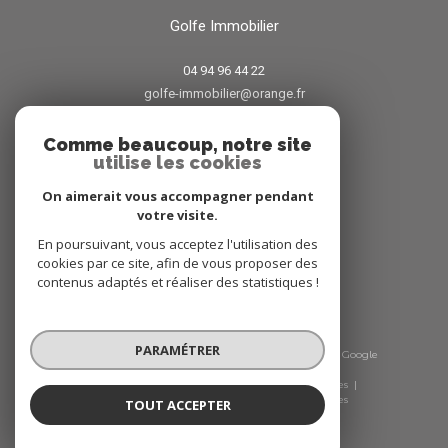
Golfe Immobilier
04 94 96 44 22
golfe-immobilier@orange.fr
38 avenue Jean Jaures
83120
sainte-maxime
Comme beaucoup, notre site
utilise les cookies
On aimerait vous accompagner pendant
votre visite.
Avis clients
En poursuivant, vous acceptez l'utilisation des
cookies par ce site, afin de vous proposer des
contenus adaptés et réaliser des statistiques !
PARAMÉTRER
© 2026 | Tous droits réservés | Traduction powered by Google
|
Nos honoraires
Plan du site
Mentions légales
Admin
Nos liens
Politique RGPD
Cookies
TOUT ACCEPTER